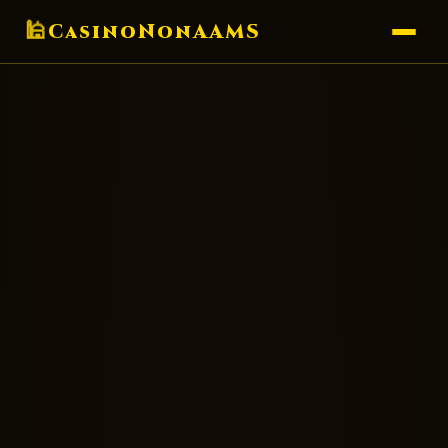
🕌
CasinoNonAAMS